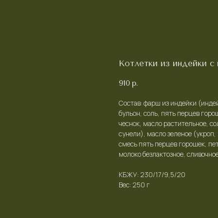
Котлетки из индейки с
910
р.
Состав: фарш из индейки (инде
бульон, соль, пять перцев горо
чеснок, масло растительное, со
сунели), масло зеленое (укроп
смесь пять перцев горошек, пе
молоко безлактозное, сливочное
КБЖУ: 230/17/9,5/20
Вес: 250 г