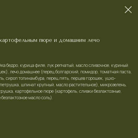
 картофельным пюре и домашним лечо
йка бедро, курица филе, лук репчатый, масло сливочное, куриный
шек), лечо домашнее (перец болгарский, помидор, томатная паста,
ль, сироп топинамбура, перец пять, перцев горошек, уцхо-
, петрушка, шпинат крупный, масло растительное), микрозелень,
трушка, картофельное пюре (картофель, сливки безлактозные,
 безлактозное масло соль).