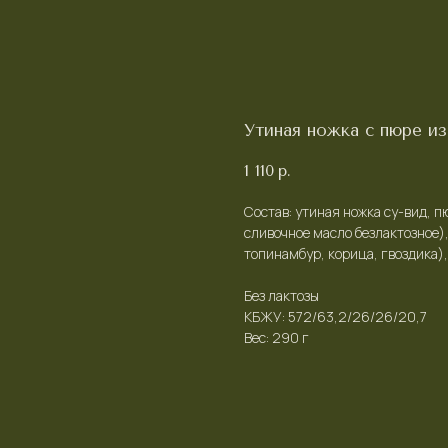
Утиная ножка с пюре из
1 110
р.
Состав: утиная ножка су-вид, п
сливочное масло безлактозное),
топинамбур, корица, гвоздика),
Без лактозы
КБЖУ: 572/63,2/26/26/20,7
Вес: 290 г