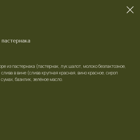
 пастернака
юре из пастернака (пастернак, лук шалот, молоко безлактозное,
 слива в вине (слива крупная красная, вино красное, сироп
 сумах, базилик, зелёное масло.